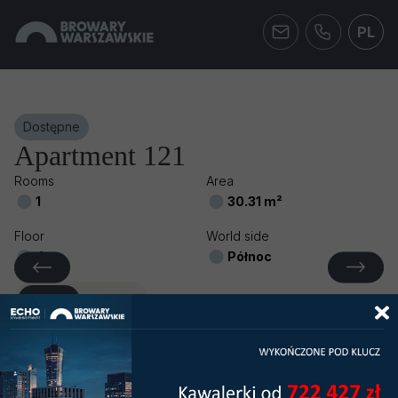
PL
Dostępne
Apartment 121
Rooms
Area
1
30.31 m²
Floor
World side
4
Północ
Photos
2D Plan
Ask for the current promotion