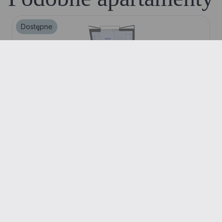
Dostępne
Pokoje
Metraż
Piętro
1
38.80 m²
5
Apartament 372